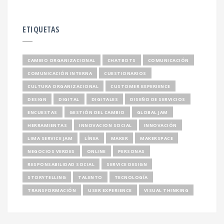
ETIQUETAS
CAMBIO ORGANIZACIONAL
CHATBOTS
COMUNICACIÓN
COMUNICACIÓN INTERNA
CUESTIONARIOS
CULTURA ORGANIZACIONAL
CUSTOMER EXPERIENCE
DESIGN
DIGITAL
DIGITALES
DISEÑO DE SERVICIOS
ENCUESTAS
GESTIÓN DEL CAMBIO
GLOBAL JAM
HERRAMIENTAS
INNOVACION SOCIAL
INNOVACIÓN
LIMA SERVICE JAM
LÍNEA
MAKER
MAKERSPACE
NEGOCIOS VERDES
ONLINE
PERSONAS
RESPONSABILIDAD SOCIAL
SERVICE DESIGN
STORYTELLING
TALENTO
TECNOLOGÍA
TRANSFORMACIÓN
USER EXPERIENCE
VISUAL THINKING