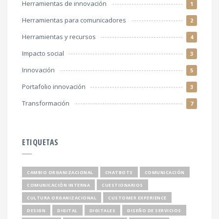
Herramientas de innovación
1
Herramientas para comunicadores
2
Herramientas y recursos
4
Impacto social
3
Innovación
5
Portafolio innovación
3
Transformación
7
ETIQUETAS
CAMBIO ORGANIZACIONAL
CHATBOTS
COMUNICACIÓN
COMUNICACIÓN INTERNA
CUESTIONARIOS
CULTURA ORGANIZACIONAL
CUSTOMER EXPERIENCE
DESIGN
DIGITAL
DIGITALES
DISEÑO DE SERVICIOS