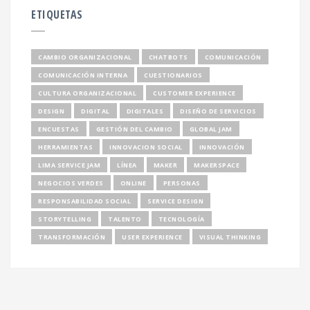
ETIQUETAS
CAMBIO ORGANIZACIONAL
CHATBOTS
COMUNICACIÓN
COMUNICACIÓN INTERNA
CUESTIONARIOS
CULTURA ORGANIZACIONAL
CUSTOMER EXPERIENCE
DESIGN
DIGITAL
DIGITALES
DISEÑO DE SERVICIOS
ENCUESTAS
GESTIÓN DEL CAMBIO
GLOBAL JAM
HERRAMIENTAS
INNOVACION SOCIAL
INNOVACIÓN
LIMA SERVICE JAM
LÍNEA
MAKER
MAKERSPACE
NEGOCIOS VERDES
ONLINE
PERSONAS
RESPONSABILIDAD SOCIAL
SERVICE DESIGN
STORYTELLING
TALENTO
TECNOLOGÍA
TRANSFORMACIÓN
USER EXPERIENCE
VISUAL THINKING