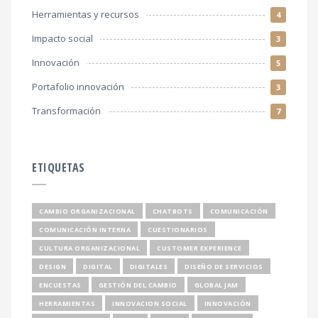
Herramientas y recursos
4
Impacto social
3
Innovación
5
Portafolio innovación
3
Transformación
7
ETIQUETAS
CAMBIO ORGANIZACIONAL
CHATBOTS
COMUNICACIÓN
COMUNICACIÓN INTERNA
CUESTIONARIOS
CULTURA ORGANIZACIONAL
CUSTOMER EXPERIENCE
DESIGN
DIGITAL
DIGITALES
DISEÑO DE SERVICIOS
ENCUESTAS
GESTIÓN DEL CAMBIO
GLOBAL JAM
HERRAMIENTAS
INNOVACION SOCIAL
INNOVACIÓN