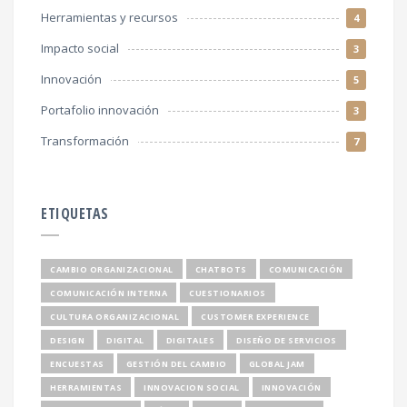
Herramientas y recursos
4
Impacto social
3
Innovación
5
Portafolio innovación
3
Transformación
7
ETIQUETAS
CAMBIO ORGANIZACIONAL
CHATBOTS
COMUNICACIÓN
COMUNICACIÓN INTERNA
CUESTIONARIOS
CULTURA ORGANIZACIONAL
CUSTOMER EXPERIENCE
DESIGN
DIGITAL
DIGITALES
DISEÑO DE SERVICIOS
ENCUESTAS
GESTIÓN DEL CAMBIO
GLOBAL JAM
HERRAMIENTAS
INNOVACION SOCIAL
INNOVACIÓN