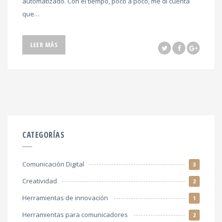
automatizado. Con el tiempo, poco a poco, me di cuenta
que…
LEER MÁS
CATEGORÍAS
Comunicación Digital
3
Creatividad
2
Herramientas de innovación
1
Herramientas para comunicadores
2