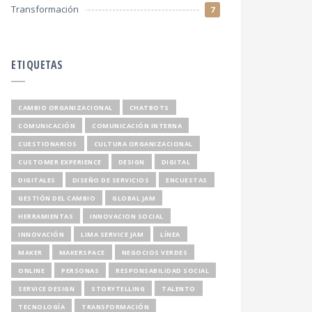
Transformación
7
ETIQUETAS
CAMBIO ORGANIZACIONAL
CHATBOTS
COMUNICACIÓN
COMUNICACIÓN INTERNA
CUESTIONARIOS
CULTURA ORGANIZACIONAL
CUSTOMER EXPERIENCE
DESIGN
DIGITAL
DIGITALES
DISEÑO DE SERVICIOS
ENCUESTAS
GESTIÓN DEL CAMBIO
GLOBAL JAM
HERRAMIENTAS
INNOVACION SOCIAL
INNOVACIÓN
LIMA SERVICE JAM
LÍNEA
MAKER
MAKERSPACE
NEGOCIOS VERDES
ONLINE
PERSONAS
RESPONSABILIDAD SOCIAL
SERVICE DESIGN
STORYTELLING
TALENTO
TECNOLOGÍA
TRANSFORMACIÓN